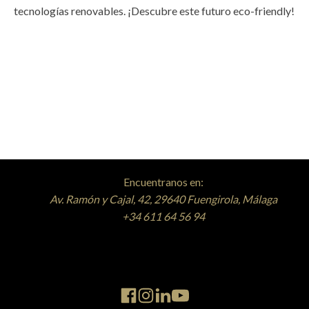
tecnologías renovables. ¡Descubre este futuro eco-friendly!
Encuentranos en:
Av. Ramón y Cajal, 42, 29640 Fuengirola, Málaga
+34 611 64 56 94