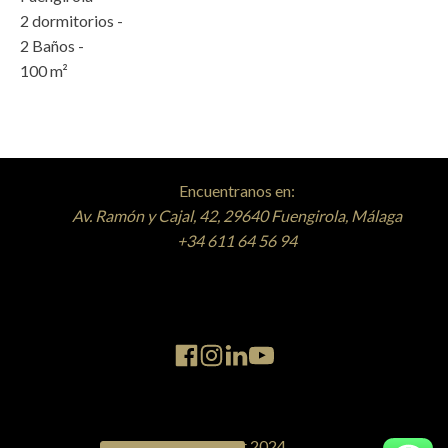
2
dormitorios -
2
Baños -
100
m²
Encuentranos en:
Av. Ramón y Cajal, 42, 29640 Fuengirola, Málaga
+34 611 64 56 94
@ copyright 2024