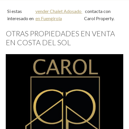
Si estas
vender
Chalet Adosado
contacta con
interesado en
en
Fuengirola
Carol Property.
OTRAS PROPIEDADES EN VENTA
EN COSTA DEL SOL