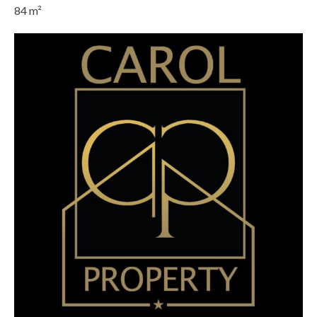
84
m²