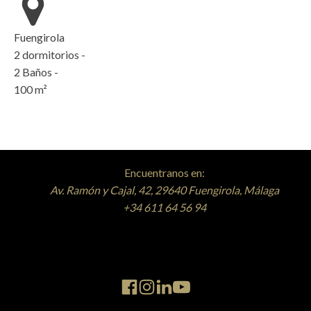
Fuengirola
2
dormitorios -
2
Baños -
100
m²
Encuentranos en:
Av. Ramón y Cajal, 42, 29640 Fuengirola, Málaga
+34 611 64 56 94