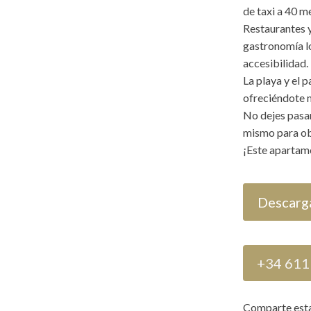
de taxi a 40 m
Restaurantes y
gastronomía lo
accesibilidad.
La playa y el 
ofreciéndote 
No dejes pasa
mismo para ob
¡Este apartame
Descarga
+34 611
Comparte est