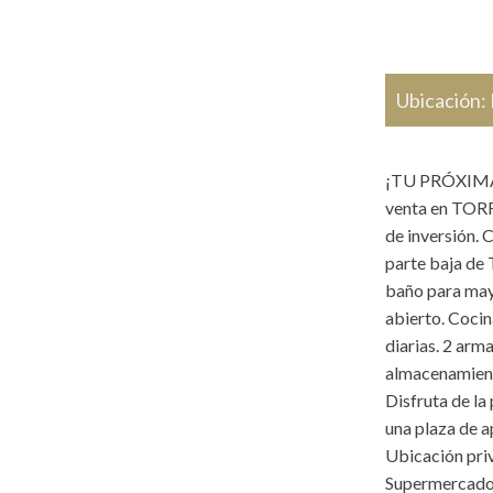
Ubicación:
¡TU PRÓXIMA 
venta en TOR
de inversión. 
parte baja de 
baño para may
abierto. Coci
diarias. 2 ar
almacenamien
Disfruta de la
una plaza de a
Ubicación pri
Supermercado 