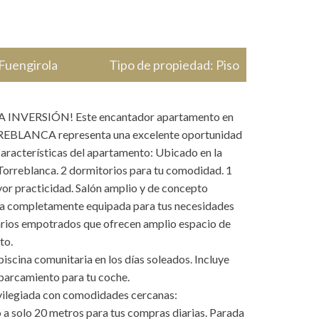
Fuengirola
Tipo de propiedad:
Piso
INVERSIÓN! Este encantador apartamento en
REBLANCA representa una excelente oportunidad
Características del apartamento: Ubicado en la
Torreblanca. 2 dormitorios para tu comodidad. 1
or practicidad. Salón amplio y de concepto
na completamente equipada para tus necesidades
marios empotrados que ofrecen amplio espacio de
to.
 piscina comunitaria en los días soleados. Incluye
parcamiento para tu coche.
vilegiada con comodidades cercanas:
a solo 20 metros para tus compras diarias. Parada