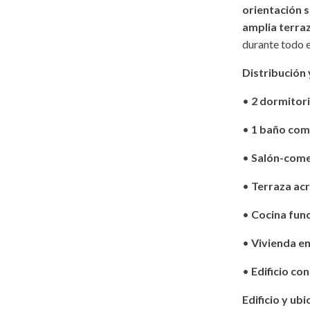
orientación s
amplia terraz
durante todo e
Distribución 
•
2 dormitor
•
1 baño com
•
Salón-come
•
Terraza acr
•
Cocina func
•
Vivienda e
•
Edificio co
Edificio y ubi