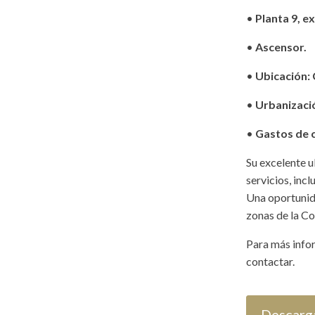
•
Planta 9, ex
•
Ascensor.
•
Ubicación: C
•
Urbanizació
•
Gastos de 
Su excelente u
servicios, inc
Una oportunida
zonas de la Co
Para más infor
contactar.
Descarga