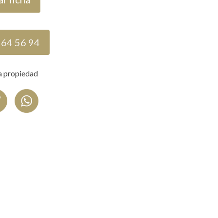
 64 56 94
a propiedad