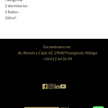
2
dormitorios -
2
Baños -
100
m²
Encuentranos en:
Av. Ramón y Cajal, 42, 29640 Fuengirola, Málaga
+34 611 64 56 94