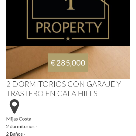
€ 285,000
2 DORMITORIOS CON GARAJE Y
TRASTERO EN CALA HILLS
Mijas Costa
2
dormitorios -
2
Baños -