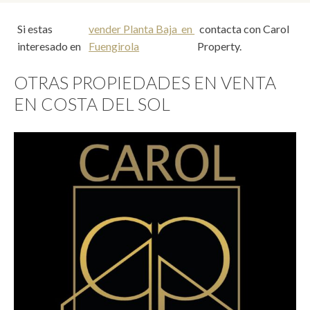
Si estas
vender
Planta Baja
en
contacta con Carol
interesado en
Fuengirola
Property.
OTRAS PROPIEDADES EN VENTA
EN COSTA DEL SOL