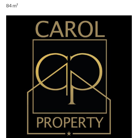
84
m²