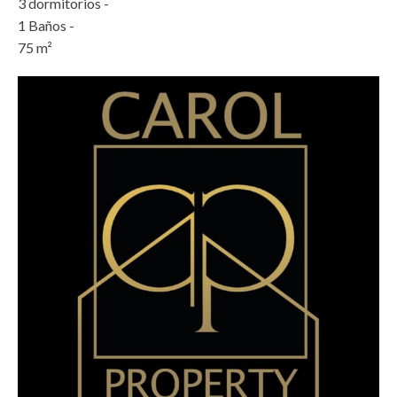
3
dormitorios -
1
Baños -
75
m²